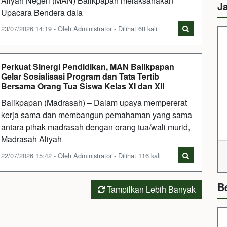
Aliyah Negeri (MAN) Balikpapan melaksanakan
J
Upacara Bendera dala
23/07/2026 14:19 - Oleh Administrator - Dilihat 68 kali
Perkuat Sinergi Pendidikan, MAN Balikpapan
Gelar Sosialisasi Program dan Tata Tertib
Bersama Orang Tua Siswa Kelas XI dan XII
Balikpapan (Madrasah) – Dalam upaya mempererat
kerja sama dan membangun pemahaman yang sama
antara pihak madrasah dengan orang tua/wali murid,
Madrasah Aliyah
22/07/2026 15:42 - Oleh Administrator - Dilihat 116 kali
B
Tampilkan Lebih Banyak