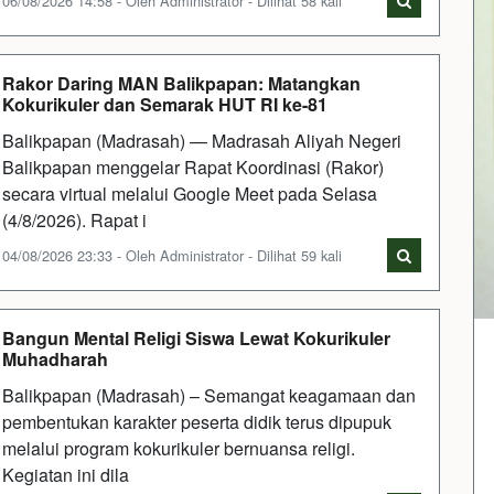
06/08/2026 14:58 - Oleh Administrator - Dilihat 58 kali
Rakor Daring MAN Balikpapan: Matangkan
Kokurikuler dan Semarak HUT RI ke-81
Balikpapan (Madrasah) — Madrasah Aliyah Negeri
Balikpapan menggelar Rapat Koordinasi (Rakor)
secara virtual melalui Google Meet pada Selasa
(4/8/2026). Rapat i
04/08/2026 23:33 - Oleh Administrator - Dilihat 59 kali
Bangun Mental Religi Siswa Lewat Kokurikuler
Muhadharah
Balikpapan (Madrasah) – Semangat keagamaan dan
pembentukan karakter peserta didik terus dipupuk
melalui program kokurikuler bernuansa religi.
Kegiatan ini dila