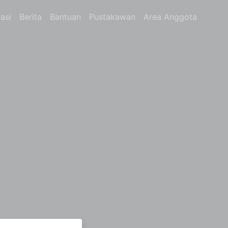
asi
Berita
Bantuan
Pustakawan
Area Anggota