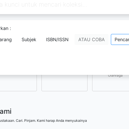
kan :
Pilih subjek yang menarik bagi Anda
arang
Subjek
ISBN/ISSN
ATAU COBA
Pencar
Kesenian, Hiburan, 
Ilmu-ilmu Sosial
Ilmu-ilmu Terapan
Olahraga
kami
ustakaan. Cari. Pinjam. Kami harap Anda menyukainya