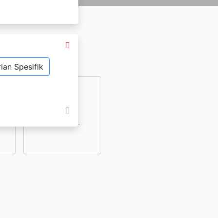
ian Spesifik
dan
lihat lainnya..