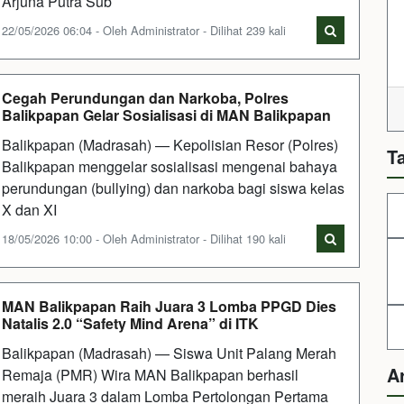
Arjuna Putra Sub
22/05/2026 06:04 - Oleh Administrator - Dilihat 239 kali
Cegah Perundungan dan Narkoba, Polres
Balikpapan Gelar Sosialisasi di MAN Balikpapan
Balikpapan (Madrasah) — Kepolisian Resor (Polres)
T
Balikpapan menggelar sosialisasi mengenai bahaya
perundungan (bullying) dan narkoba bagi siswa kelas
X dan XI
18/05/2026 10:00 - Oleh Administrator - Dilihat 190 kali
MAN Balikpapan Raih Juara 3 Lomba PPGD Dies
Natalis 2.0 “Safety Mind Arena” di ITK
Balikpapan (Madrasah) — Siswa Unit Palang Merah
A
Remaja (PMR) Wira MAN Balikpapan berhasil
meraih Juara 3 dalam Lomba Pertolongan Pertama