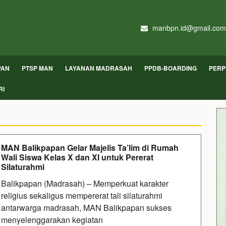
manbpn.id@gmail.com
PAN
PTSP MAN
LAYANAN MADRASAH
PPDB-BOARDING
PERP
RI
MAN Balikpapan Gelar Majelis Ta’lim di Rumah
Wali Siswa Kelas X dan XI untuk Pererat
Silaturahmi
Balikpapan (Madrasah) – Memperkuat karakter
religius sekaligus mempererat tali silaturahmi
antarwarga madrasah, MAN Balikpapan sukses
menyelenggarakan kegiatan