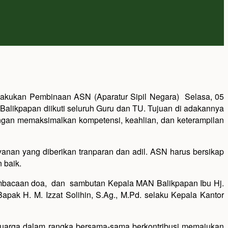
melakukan Pembinaan ASN (Aparatur Sipil Negara) Selasa, 05
likpapan diikuti seluruh Guru dan TU. Tujuan di adakannya
gan memaksimalkan kompetensi, keahlian, dan keterampilan
nan yang diberikan tranparan dan adil. ASN harus bersikap
 baik.
 pembacaan doa, dan sambutan Kepala MAN Balikpapan Ibu Hj.
pak H. M. Izzat Solihin, S.Ag., M.Pd. selaku Kepala Kantor
luarga dalam rangka bersama-sama berkontribusi memajukan