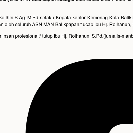
 Solihin,S.Ag.,M.Pd selaku Kepala kantor Kemenag Kota Balik
kan oleh seluruh ASN MAN Balikpapan.” ucap Ibu Hj. Roihanun
 insan profesional.” tutup Ibu Hj. Roihanun, S.Pd.(jurnalis-man