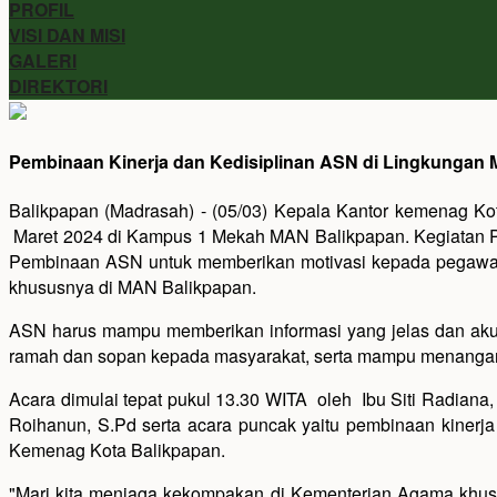
PROFIL
VISI DAN MISI
GALERI
DIREKTORI
Pembinaan Kinerja dan Kedisiplinan ASN di Lingkungan
Balikpapan (Madrasah) - (05/03) Kepala Kantor kemenag Kot
Maret 2024 di Kampus 1 Mekah MAN Balikpapan. Kegiatan Pe
Pembinaan ASN untuk memberikan motivasi kepada pegawai 
khususnya di MAN Balikpapan.
ASN harus mampu memberikan informasi yang jelas dan akur
ramah dan sopan kepada masyarakat, serta mampu menangani
Acara dimulai tepat pukul 13.30 WITA oleh Ibu Siti Radian
Roihanun, S.Pd serta acara puncak yaitu pembinaan kinerja
Kemenag Kota Balikpapan.
"Mari kita menjaga kekompakan di Kementerian Agama khus