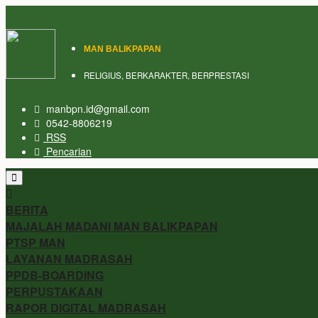
MAN BALIKPAPAN
RELIGIUS, BERKARAKTER, BERPRESTASI
manbpn.id@gmail.com
0542-8806219
RSS
Pencarian
BERITA
MAJALAH MADANI MAN BALIKPAPAN
PTSP MAN
LAYANAN MADRASAH
PPDB-BOARDING
PERPUSTAKAAN
RAPOR DIGITAL MADRASAH