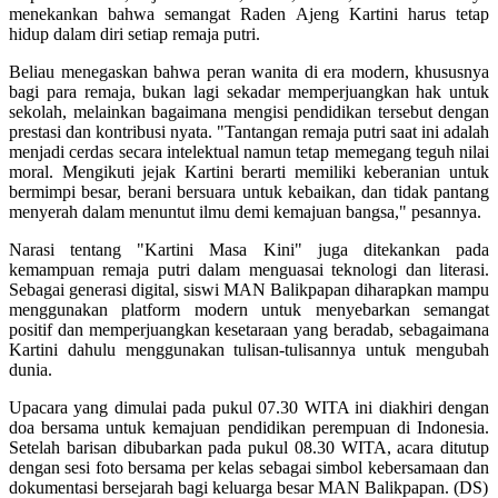
menekankan bahwa semangat Raden Ajeng Kartini harus tetap
hidup dalam diri setiap remaja putri.
Beliau menegaskan bahwa peran wanita di era modern, khususnya
bagi para remaja, bukan lagi sekadar memperjuangkan hak untuk
sekolah, melainkan bagaimana mengisi pendidikan tersebut dengan
prestasi dan kontribusi nyata. "Tantangan remaja putri saat ini adalah
menjadi cerdas secara intelektual namun tetap memegang teguh nilai
moral. Mengikuti jejak Kartini berarti memiliki keberanian untuk
bermimpi besar, berani bersuara untuk kebaikan, dan tidak pantang
menyerah dalam menuntut ilmu demi kemajuan bangsa," pesannya.
Narasi tentang "Kartini Masa Kini" juga ditekankan pada
kemampuan remaja putri dalam menguasai teknologi dan literasi.
Sebagai generasi digital, siswi MAN Balikpapan diharapkan mampu
menggunakan platform modern untuk menyebarkan semangat
positif dan memperjuangkan kesetaraan yang beradab, sebagaimana
Kartini dahulu menggunakan tulisan-tulisannya untuk mengubah
dunia.
Upacara yang dimulai pada pukul 07.30 WITA ini diakhiri dengan
doa bersama untuk kemajuan pendidikan perempuan di Indonesia.
Setelah barisan dibubarkan pada pukul 08.30 WITA, acara ditutup
dengan sesi foto bersama per kelas sebagai simbol kebersamaan dan
dokumentasi bersejarah bagi keluarga besar MAN Balikpapan. (DS)