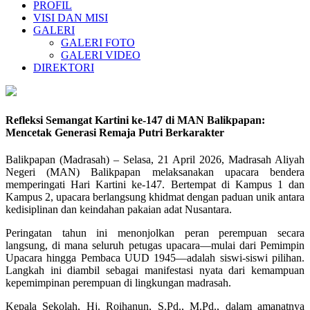
PROFIL
VISI DAN MISI
GALERI
GALERI FOTO
GALERI VIDEO
DIREKTORI
Refleksi Semangat Kartini ke-147 di MAN Balikpapan:
Mencetak Generasi Remaja Putri Berkarakter
Balikpapan (Madrasah) – Selasa, 21 April 2026, Madrasah Aliyah
Negeri (MAN) Balikpapan melaksanakan upacara bendera
memperingati Hari Kartini ke-147. Bertempat di Kampus 1 dan
Kampus 2, upacara berlangsung khidmat dengan paduan unik antara
kedisiplinan dan keindahan pakaian adat Nusantara.
Peringatan tahun ini menonjolkan peran perempuan secara
langsung, di mana seluruh petugas upacara—mulai dari Pemimpin
Upacara hingga Pembaca UUD 1945—adalah siswi-siswi pilihan.
Langkah ini diambil sebagai manifestasi nyata dari kemampuan
kepemimpinan perempuan di lingkungan madrasah.
Kepala Sekolah, Hj. Roihanun, S.Pd., M.Pd., dalam amanatnya