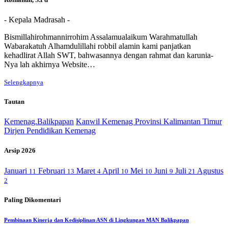
- Kepala Madrasah -
Bismillahirohmannirrohim Assalamualaikum Warahmatullah
Wabarakatuh Alhamdulillahi robbil alamin kami panjatkan
kehadlirat Allah SWT, bahwasannya dengan rahmat dan karunia-
Nya lah akhirnya Website…
Selengkapnya
Tautan
Kemenag.Balikpapan
Kanwil Kemenag Provinsi Kalimantan Timur
Dirjen Pendidikan Kemenag
Arsip 2026
Januari
Februari
Maret
April
Mei
Juni
Juli
Agustus
11
13
4
10
10
9
21
2
Paling Dikomentari
Pembinaan Kinerja dan Kedisiplinan ASN di Lingkungan MAN Balikpapan