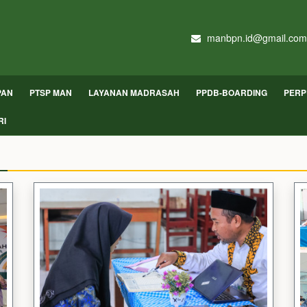
manbpn.id@gmail.com
PAN
PTSP MAN
LAYANAN MADRASAH
PPDB-BOARDING
PERP
RI