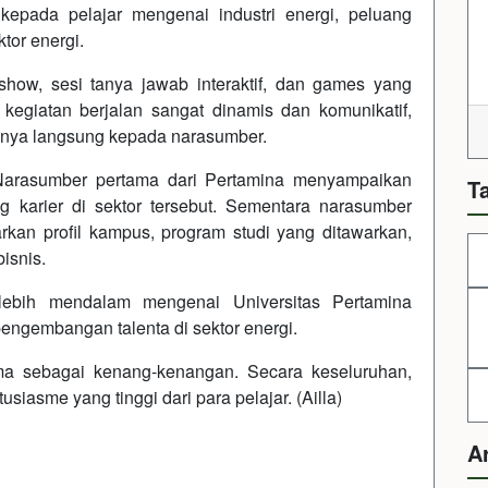
pada pelajar mengenai industri energi, peluang
ktor energi.
how, sesi tanya jawab interaktif, dan games yang
 kegiatan berjalan sangat dinamis dan komunikatif,
anya langsung kepada narasumber.
 Narasumber pertama dari Pertamina menyampaikan
T
ng karier di sektor tersebut. Sementara narasumber
kan profil kampus, program studi yang ditawarkan,
isnis.
lebih mendalam mengenai Universitas Pertamina
engembangan talenta di sektor energi.
ama sebagai kenang-kenangan. Secara keseluruhan,
iasme yang tinggi dari para pelajar. (Ailla)
A