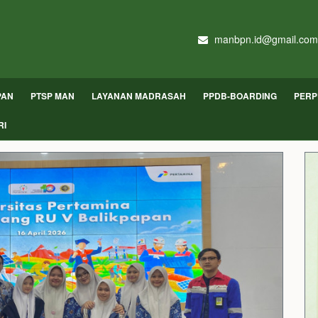
manbpn.id@gmail.com
PAN
PTSP MAN
LAYANAN MADRASAH
PPDB-BOARDING
PERP
RI